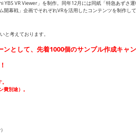
 YBS VR Viewer」を制作。同年12月には同紙「特急あずさ
ホーム開幕戦」企画でそれぞれVRを活用したコンテンツを制作し
たいと考えております。
ンとして、先着1000個のサンプル作成キャ
円！
す。
ン費別途）。
で）