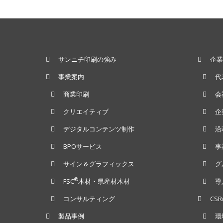
サンニチ印刷の強み
企業
事業案内
代
商業印刷
会
クリエイティブ
企
デジタルコンテンツ制作
沿
BPOサービス
事
サイン＆グラフィックス
グ
®
FSC
木材・県産材木材
導
コンサルティング
CS
製品事例
環