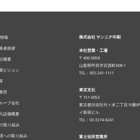
株式会社 サンニチ印刷
情報
表者挨拶
本社営業・工場
〒400-0058
社概要
山梨県甲府市宮原町608-1
業ビジョン
TEL：055-241-1111
革
東京支社
業所
〒151-0053
ループ会社
東京都渋谷区代々木二丁目10番8
イ新宿ビル
入設備概要
TEL：03-3374-6241
Rの取り組み
境への取り組み
富士吉田営業所